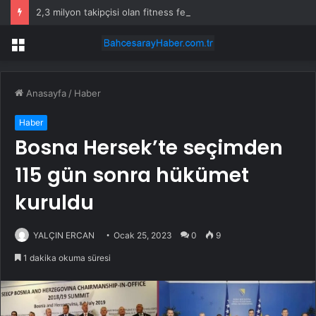
2,3 milyon takipçisi olan fitness fenomeni evinde ölü bulundu
Menü
Anasayfa
/
Haber
Haber
Bosna Hersek’te seçimden
115 gün sonra hükümet
kuruldu
YALÇIN ERCAN
Ocak 25, 2023
0
9
1 dakika okuma süresi