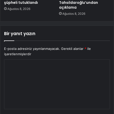
şüpheli tutuklandı
Tahsildaroğlu’undan
açıklama
Ağustos 8, 2026
Ağustos 8, 2026
Bir yanıt yazın
E-posta adresiniz yayınlanmayacak.
Gerekli alanlar
*
ile
işaretlenmişlerdir
Y
o
r
u
m
*