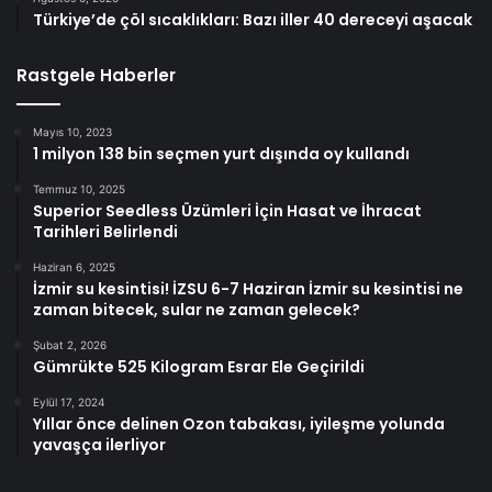
Türkiye’de çöl sıcaklıkları: Bazı iller 40 dereceyi aşacak
Rastgele Haberler
Mayıs 10, 2023
1 milyon 138 bin seçmen yurt dışında oy kullandı
Temmuz 10, 2025
Superior Seedless Üzümleri İçin Hasat ve İhracat
Tarihleri Belirlendi
Haziran 6, 2025
İzmir su kesintisi! İZSU 6-7 Haziran İzmir su kesintisi ne
zaman bitecek, sular ne zaman gelecek?
Şubat 2, 2026
Gümrükte 525 Kilogram Esrar Ele Geçirildi
Eylül 17, 2024
Yıllar önce delinen Ozon tabakası, iyileşme yolunda
yavaşça ilerliyor