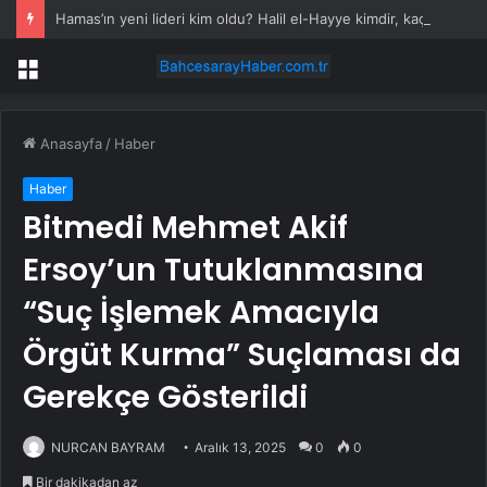
Hamas’ın yeni lideri kim oldu? Halil el-Hayye kimdir, kaç yaşında, nereli?
Menü
Anasayfa
/
Haber
Haber
Bitmedi Mehmet Akif
Ersoy’un Tutuklanmasına
“Suç İşlemek Amacıyla
Örgüt Kurma” Suçlaması da
Gerekçe Gösterildi
NURCAN BAYRAM
Aralık 13, 2025
0
0
Bir dakikadan az