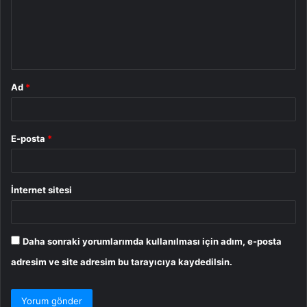
u
m
*
Ad
*
E-posta
*
İnternet sitesi
Daha sonraki yorumlarımda kullanılması için adım, e-posta
adresim ve site adresim bu tarayıcıya kaydedilsin.