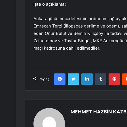
İşte o açıklama:
Ankaragücü mücadelesinin ardından sağ uyluk 
Emrecan Terzi (İliopsoas gerilme ve ödem), s
eden Onur Bulut ve Semih Kılıçsoy ile tedavi 
Zainutdinov ve Tayfur Bingöl, MKE Ankaragücü il
maçı kadrosuna dahil edilmediler.
Facebook
Twitter
LinkedIn
Tumblr
Pint
Paylaş
MEHMET HAZBİN KAZB