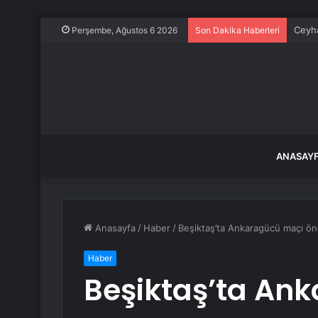
Ceyh
Perşembe, Ağustos 6 2026
Son Dakika Haberleri
ANASAY
Anasayfa
/
Haber
/
Beşiktaş’ta Ankaragücü maçı ön
Haber
Beşiktaş’ta An