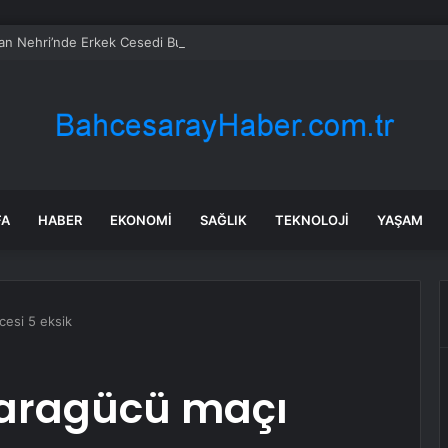
an Nehri’nde Erkek Cesedi Bulundu
FA
HABER
EKONOMI
SAĞLIK
TEKNOLOJI
YAŞAM
cesi 5 eksik
karagücü maçı