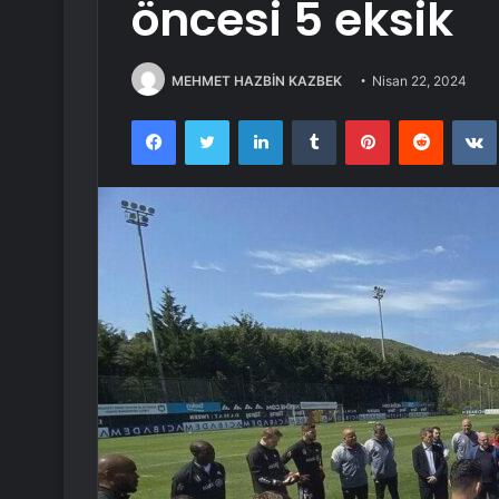
öncesi 5 eksik
MEHMET HAZBİN KAZBEK
Nisan 22, 2024
Facebook
Twitter
LinkedIn
Tumblr
Pinterest
Reddit