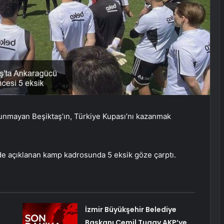
unmayan Beşiktaş’ın, Türkiye Kupası’nı kazanmak
e açıklanan kamp kadrosunda 5 eksik göze çarptı.
İzmir Büyükşehir Belediye
Başkanı Cemil Tugay AKP’ye