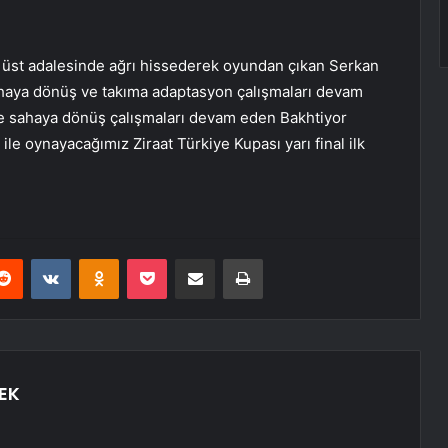
üst adalesinde ağrı hissederek oyundan çıkan Serkan
ahaya dönüş ve takıma adaptasyon çalışmaları devam
ve sahaya dönüş çalışmaları devam eden Bakhtiyor
e oynayacağımız Ziraat Türkiye Kupası yarı final ilk
erest
Reddit
VKontakte
Odnoklassniki
Pocket
E-Posta ile paylaş
Yazdır
EK