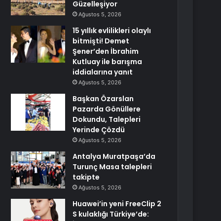
Güzelleşiyor
Ağustos 5, 2026
15 yıllık evlilikleri olaylı
bitmişti! Demet
Şener’den İbrahim
Kutluay ile barışma
iddialarına yanıt
Ağustos 5, 2026
Başkan Özarslan
Pazarda Gönüllere
Dokundu, Talepleri
Yerinde Çözdü
Ağustos 5, 2026
Antalya Muratpaşa’da
Turunç Masa talepleri
takipte
Ağustos 5, 2026
Huawei’in yeni FreeClip 2
S kulaklığı Türkiye’de: