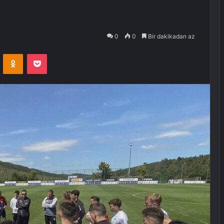
0
0
Bir dakikadan az
VKontakte
Odnoklassniki
Pocket