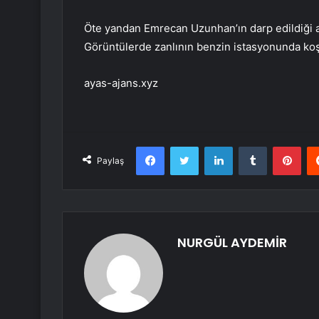
Öte yandan Emrecan Uzunhan’ın darp edildiği an
Görüntülerde zanlının benzin istasyonunda koş
ayas-ajans.xyz
Facebook
Twitter
LinkedIn
Tumblr
Pint
Paylaş
NURGÜL AYDEMİR