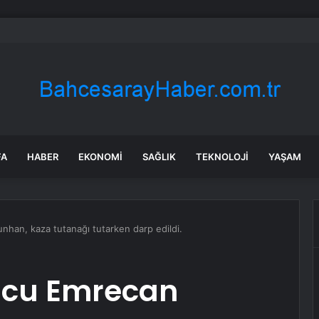
ası Kent Meydanı hız kazandı
FA
HABER
EKONOMI
SAĞLIK
TEKNOLOJI
YAŞAM
nhan, kaza tutanağı tutarken darp edildi.
olcu Emrecan