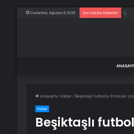
Dilov
Cumartesi, Ağustos 8 2026
Son Dakika Haberleri
ANASAY
Anasayfa
/
Haber
/
Beşiktaşlı futbolcu Emrecan Uzu
Haber
Beşiktaşlı futb