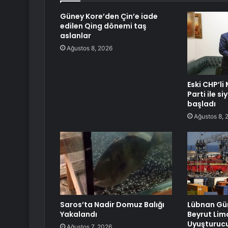
Güney Kore’den Çin’e iade
edilen Qing dönemi taş
aslanlar
Ağustos 8, 2026
Eski CHP’li
Parti ile s
başladı
Ağustos 8, 
Saros’ta Nadir Domuz Balığı
Lübnan Güm
Yakalandı
Beyrut Lim
Uyuşturucu
Ağustos 7, 2026