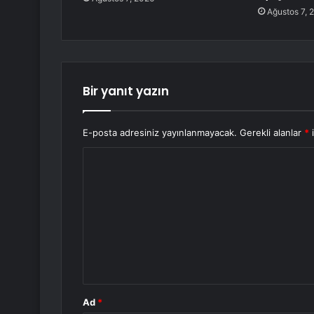
Ağustos 7, 
Bir yanıt yazın
E-posta adresiniz yayınlanmayacak.
Gerekli alanlar
*
i
Y
o
r
u
m
*
Ad
*