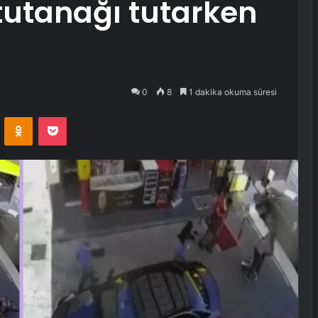
tutanağı tutarken
0
8
1 dakika okuma süresi
VKontakte
Odnoklassniki
Pocket