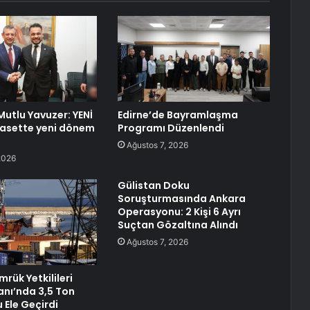
 Mutlu Yavuzer: YENİ
Edirne’de Bayramlaşma
iyasette yeni dönem
Programı Düzenlendi
Ağustos 7, 2026
2026
Gülistan Doku
Soruşturmasında Ankara
Operasyonu: 2 Kişi 6 Ayrı
Suçtan Gözaltına Alındı
Ağustos 7, 2026
rük Yetkilileri
anı’nda 3,5 Ton
 Ele Geçirdi