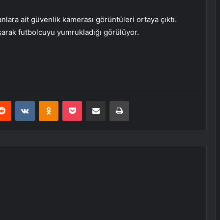
lara ait güvenlik kamerası görüntüleri ortaya çıktı.
arak futbolcuyu yumrukladığı görülüyor.
erest
Reddit
VKontakte
Odnoklassniki
Pocket
E-Posta ile paylaş
Yazdır