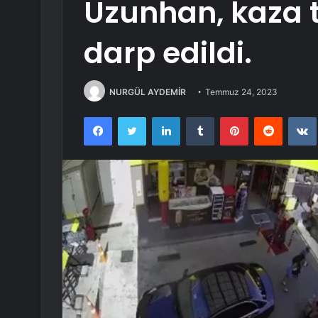
Uzunhan, kaza 
darp edildi.
NURGÜL AYDEMİR
Temmuz 24, 2023
Facebook
Twitter
LinkedIn
Tumblr
Pinterest
Reddit