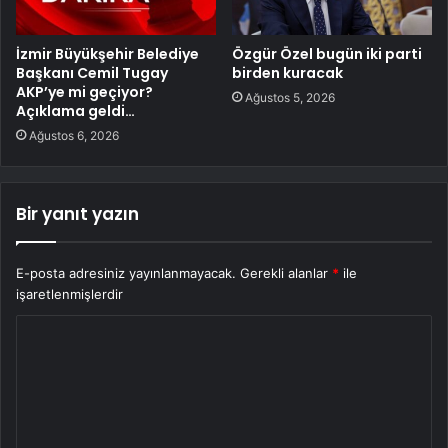
İzmir Büyükşehir Belediye
Özgür Özel bugün iki parti
Başkanı Cemil Tugay
birden kuracak
AKP’ye mi geçiyor?
Ağustos 5, 2026
Açıklama geldi…
Ağustos 6, 2026
Bir yanıt yazın
E-posta adresiniz yayınlanmayacak.
Gerekli alanlar
*
ile
işaretlenmişlerdir
Y
o
r
u