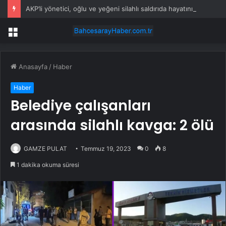
AKP’li yönetici, oğlu ve yeğeni silahlı saldırıda hayatını kaybetti
Menü
Anasayfa
/
Haber
Haber
Belediye çalışanları
arasında silahlı kavga: 2 ölü
GAMZE PULAT
Temmuz 19, 2023
0
8
1 dakika okuma süresi