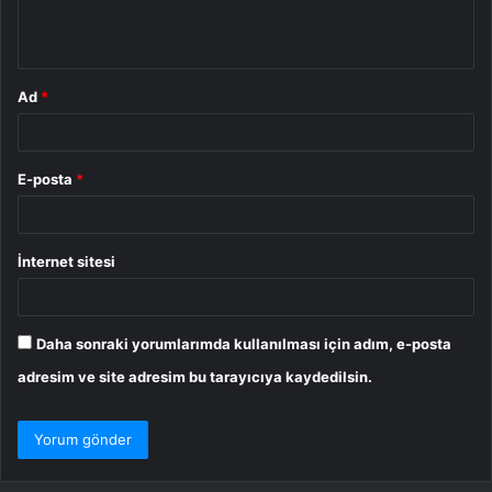
m
*
Ad
*
E-posta
*
İnternet sitesi
Daha sonraki yorumlarımda kullanılması için adım, e-posta
adresim ve site adresim bu tarayıcıya kaydedilsin.