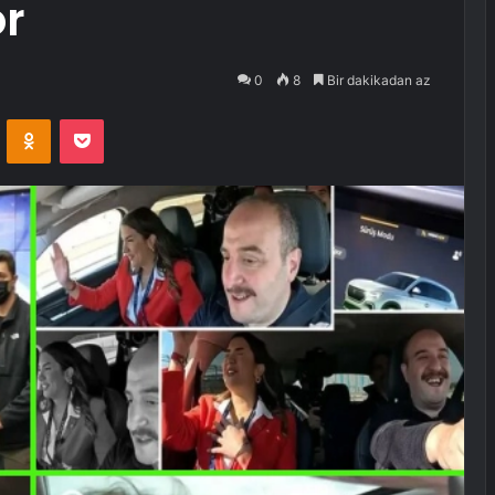
or
0
8
Bir dakikadan az
VKontakte
Odnoklassniki
Pocket