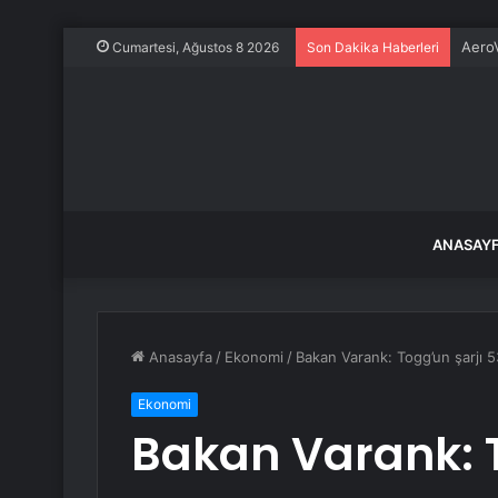
Dünya
Cumartesi, Ağustos 8 2026
Son Dakika Haberleri
ANASAY
Anasayfa
/
Ekonomi
/
Bakan Varank: Togg’un şarjı 5
Ekonomi
Bakan Varank: T