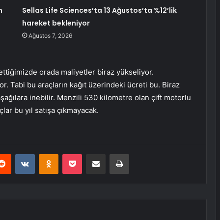
n
Sellas Life Sciences’ta 13 Ağustos’ta %12’lik
hareket bekleniyor
Ağustos 7, 2026
 ettiğimizde orada maliyetler biraz yükseliyor.
r. Tabi bu araçların kağıt üzerindeki ücreti bu. Biraz
ağılara inebilir. Menzili 530 kilometre olan çift motorlu
açlar bu yıl satışa çıkmayacak.
erest
Reddit
VKontakte
Odnoklassniki
Pocket
E-Posta ile paylaş
Yazdır