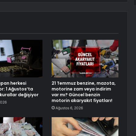
apan herkesi
21 Temmuz benzine, mazota,
yor: 1 Ağustos’ta
motorine zam veya indirim
 kurallar değişiyor
var mı? Güncel benzin
motorin akaryakıt fiyatları!
2026
Ağustos 6, 2026