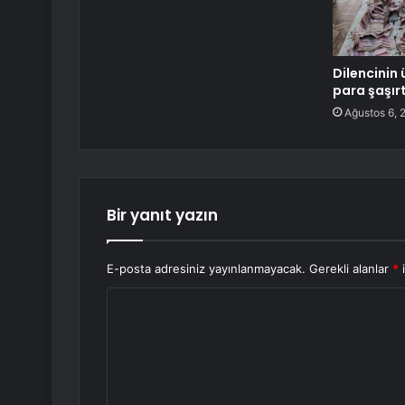
Dilencinin
para şaşırt
Ağustos 6, 
Bir yanıt yazın
E-posta adresiniz yayınlanmayacak.
Gerekli alanlar
*
i
Y
o
r
u