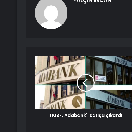
YALÇIN ERCAN
TMSF, Adabank'ı satışa çıkardı