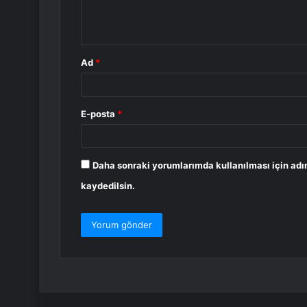
m
*
Ad
*
E-posta
*
Daha sonraki yorumlarımda kullanılması için adı
kaydedilsin.