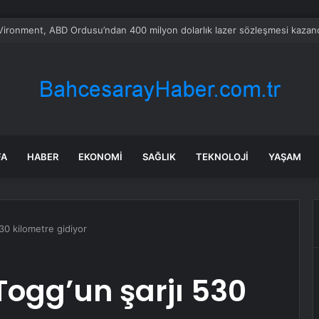
nın en uzun aktarmasız uçuşunda tarihi rekor: 24 saatten fazla havada k
FA
HABER
EKONOMI
SAĞLIK
TEKNOLOJI
YAŞAM
30 kilometre gidiyor
ogg’un şarjı 530