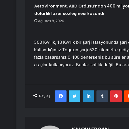
AeroVironment, ABD Ordusu’ndan 400 milyo
dolarlık lazer sözleşmesi kazandı
Ağustos 8, 2026
300 Kw’lık, 18 Kw’lık bir şarj istasyonunda şarj
Kullandığımız Togg’un şarjı 530 kilometre gidiyo
fazla basarsanız 0-100 denerseniz bu süreler aş
araçlar kullanıyoruz. Bunlar satılık değil. Bu ar
Facebook
Twitter
LinkedIn
Tumblr
Pint
Paylaş