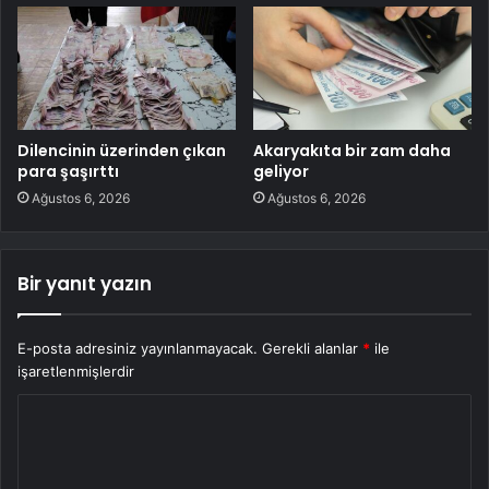
Dilencinin üzerinden çıkan
Akaryakıta bir zam daha
para şaşırttı
geliyor
Ağustos 6, 2026
Ağustos 6, 2026
Bir yanıt yazın
E-posta adresiniz yayınlanmayacak.
Gerekli alanlar
*
ile
işaretlenmişlerdir
Y
o
r