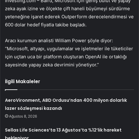
Investing.com – Baird,
Microsoft
için geniş bulut ve yapay
zeka ayak izine ve ölçekte çift haneli büyümeyi sürdürme
yeteneğine işaret ederek Outperform derecelendirmesi ve
600 dolar hedef fiyatla takibe başladı.
Aracı kurumun analisti William Power şöyle diyor:
“
Microsoft
, altyapı, uygulamalar ve işletmeler ile tüketiciler
için uçtan uca bir platform oluşturan OpenAI ile ortaklığı
sayesinde yapay zeka devrimini yönetiyor.”
İlgili Makaleler
AeroVironment, ABD Ordusu’ndan 400 milyon dolarlık
lazer sözleşmesi kazandı
Ağustos 8, 2026
Sellas Life Sciences’ta 13 Ağustos’ta %12’lik hareket
bekleniyor