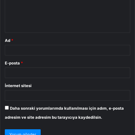
u
m
*
Ad
*
E-posta
*
İnternet sitesi
Daha sonraki yorumlarımda kullanılması için adım, e-posta
adresim ve site adresim bu tarayıcıya kaydedilsin.