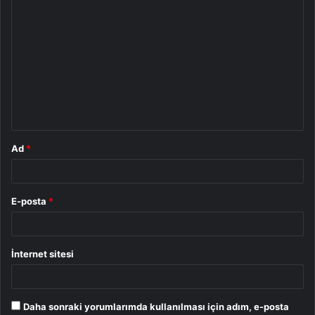
Y
o
r
u
m
*
Ad
*
E-posta
*
İnternet sitesi
Daha sonraki yorumlarımda kullanılması için adım, e-posta