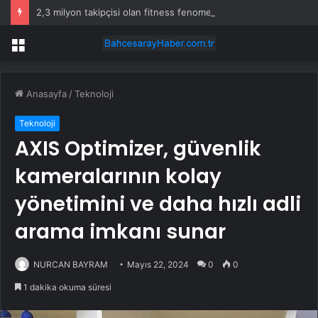
2,3 milyon takipçisi olan fitness fenomeni evinde ölü bulundu
Menü
Anasayfa
/
Teknoloji
Teknoloji
AXIS Optimizer, güvenlik
kameralarının kolay
yönetimini ve daha hızlı adli
arama imkanı sunar
NURCAN BAYRAM
Mayıs 22, 2024
0
0
1 dakika okuma süresi