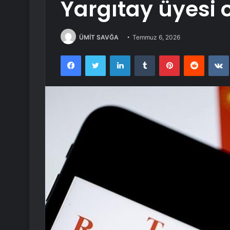
Yargıtay üyesi 
ÜMİT SAVĞA
Temmuz 6, 2026
Facebook
Twitter
LinkedIn
Tumblr
Pinterest
Reddit