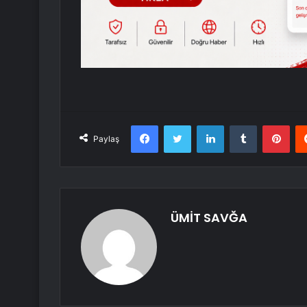
Facebook
Twitter
LinkedIn
Tumblr
Pint
Paylaş
ÜMİT SAVĞA