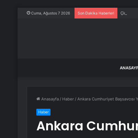
Çin Diline
Cuma, Ağustos 7 2026
Son Dakika Haberleri
ANASAY
Anasayfa
/
Haber
/
Ankara Cumhuriyet Başsavcısı Y
Haber
Ankara Cumhuri