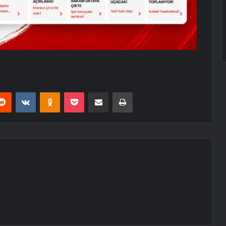
erest
Reddit
VKontakte
Odnoklassniki
Pocket
E-Posta ile paylaş
Yazdır