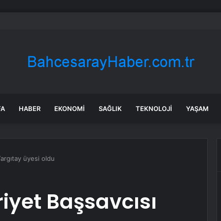
 İlgi Artıyor
FA
HABER
EKONOMI
SAĞLIK
TEKNOLOJI
YAŞAM
argıtay üyesi oldu
yet Başsavcısı