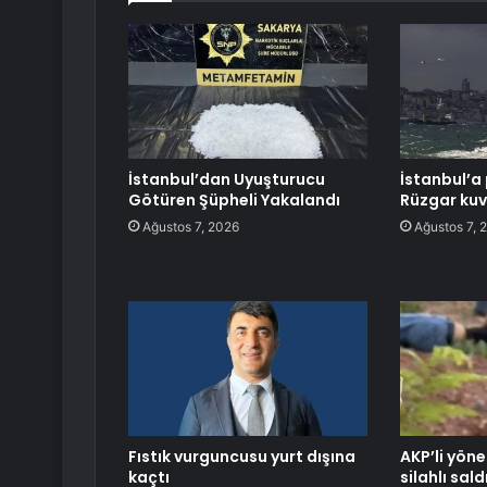
İstanbul’dan Uyuşturucu
İstanbul’a 
Götüren Şüpheli Yakalandı
Rüzgar kuv
Ağustos 7, 2026
Ağustos 7, 
Fıstık vurguncusu yurt dışına
AKP’li yöne
kaçtı
silahlı sal