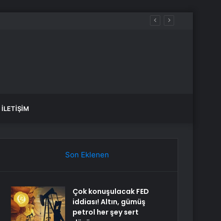
İLETIŞIM
Son Eklenen
Çok konuşulacak FED
iddiası! Altın, gümüş
petrol her şey sert