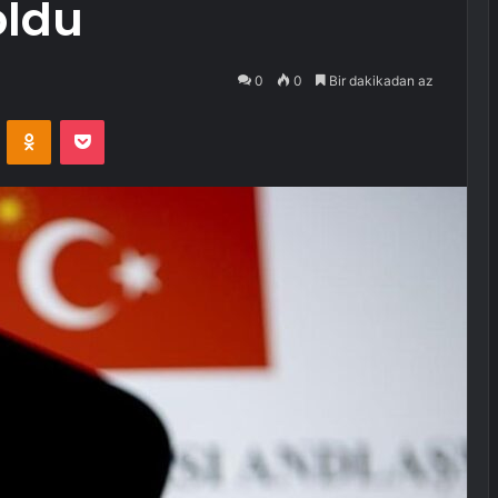
oldu
0
0
Bir dakikadan az
VKontakte
Odnoklassniki
Pocket