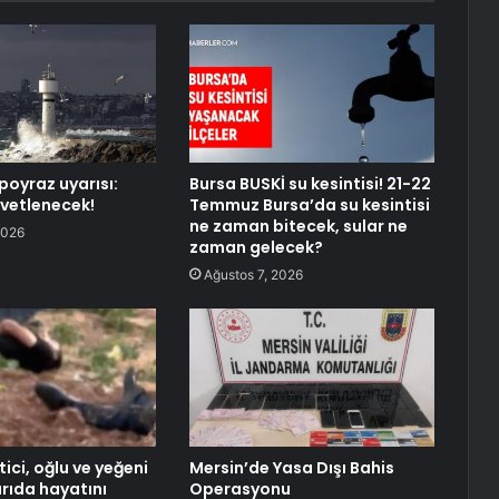
poyraz uyarısı:
Bursa BUSKİ su kesintisi! 21-22
vetlenecek!
Temmuz Bursa’da su kesintisi
ne zaman bitecek, sular ne
2026
zaman gelecek?
Ağustos 7, 2026
tici, oğlu ve yeğeni
Mersin’de Yasa Dışı Bahis
dırıda hayatını
Operasyonu