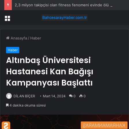
2,3 milyon takipçisi olan fitness fenomeni evinde ölü bulundu
Menü
Anasayfa
/
Haber
Haber
Altınbaş Üniversitesi
Hastanesi Kan Bağışı
Kampanyası Başlattı
DİLAN BİÇER
Mart 14, 2024
0
0
4 dakika okuma süresi