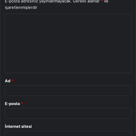
E-posta adresiniz yayınlanmayacak.
Gerekli alanlar
*
ile
işaretlenmişlerdir
Y
o
r
u
m
*
Ad
*
E-posta
*
İnternet sitesi