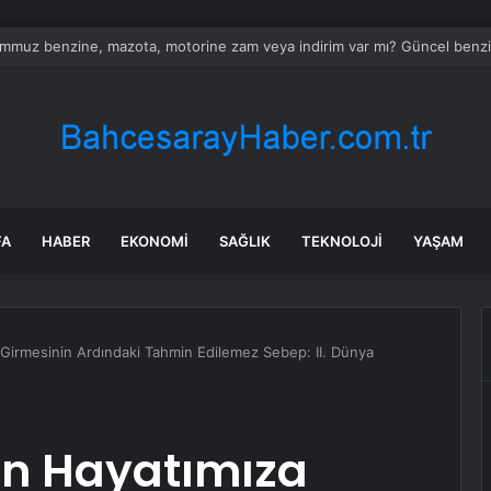
k kuru yük navlun endeksi iki ayın zirvesinde
FA
HABER
EKONOMI
SAĞLIK
TEKNOLOJI
YAŞAM
a Girmesinin Ardındaki Tahmin Edilemez Sebep: II. Dünya
rın Hayatımıza