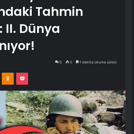
ındaki Tahmin
 II. Dünya
nıyor!
0
0
1 dakika okuma süresi
VKontakte
Odnoklassniki
Pocket