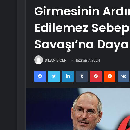
Girmesinin Ard
Edilemez Sebep:
Savaşı’na Daya
DİLAN BİÇER
Haziran 7, 2024
Facebook
Twitter
LinkedIn
Tumblr
Pinterest
Reddit