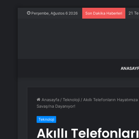
Baltı
Perşembe, Ağustos 6 2026
Son Dakika Haberleri
ANASAY
Anasayfa
/
Teknoloji
/
Akıllı Telefonların Hayatımız
Savaşı’na Dayanıyor!
Teknoloji
Akıllı Telefonla