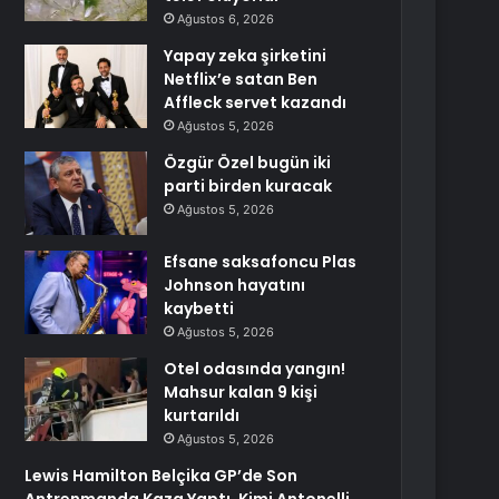
Ağustos 6, 2026
Yapay zeka şirketini
Netflix’e satan Ben
Affleck servet kazandı
Ağustos 5, 2026
Özgür Özel bugün iki
parti birden kuracak
Ağustos 5, 2026
Efsane saksafoncu Plas
Johnson hayatını
kaybetti
Ağustos 5, 2026
Otel odasında yangın!
Mahsur kalan 9 kişi
kurtarıldı
Ağustos 5, 2026
Lewis Hamilton Belçika GP’de Son