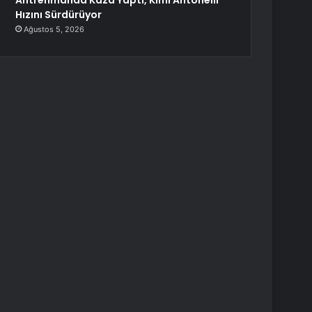
Antrenmanda Kaza Yaptı, Kimi Antonelli
Hızını Sürdürüyor
Ağustos 5, 2026