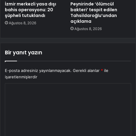
İzmir merkezli yasa dışı
Peynirinde ‘ölümcül
bahis operasyonu: 20
bakteri’ tespit edilen
şüpheli tutuklandı
Tahsildaroğlu’undan
açıklama
Ağustos 8, 2026
Ağustos 8, 2026
Bir yanıt yazın
E-posta adresiniz yayınlanmayacak.
Gerekli alanlar
*
ile
işaretlenmişlerdir
Y
o
r
u
m
*