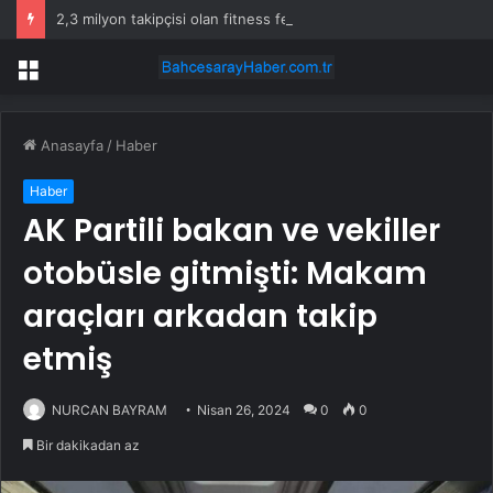
2,3 milyon takipçisi olan fitness fenomeni evinde ölü bulundu
Menü
Anasayfa
/
Haber
Haber
AK Partili bakan ve vekiller
otobüsle gitmişti: Makam
araçları arkadan takip
etmiş
NURCAN BAYRAM
Nisan 26, 2024
0
0
Bir dakikadan az