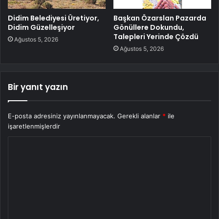
Didim Belediyesi Üretiyor,
Başkan Özarslan Pazarda
Didim Güzelleşiyor
Gönüllere Dokundu,
Talepleri Yerinde Çözdü
Ağustos 5, 2026
Ağustos 5, 2026
Bir yanıt yazın
E-posta adresiniz yayınlanmayacak.
Gerekli alanlar
*
ile
işaretlenmişlerdir
Y
o
r
u
m
*