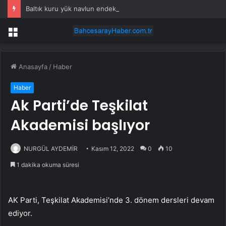
Baltık kuru yük navlun endeksi iki ayın zirvesinde
Menü
Anasayfa
/
Haber
Haber
Ak Parti’de Teşkilat
Akademisi başlıyor
NURGÜL AYDEMİR
Kasım 12, 2022
0
10
1 dakika okuma süresi
AK Parti, Teşkilat Akademisi’nde 3. dönem dersleri devam
ediyor.